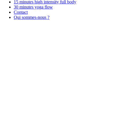
15 minutes high intensity full body
30 minutes yoga flow
Contact
Qui sommes-nous ?